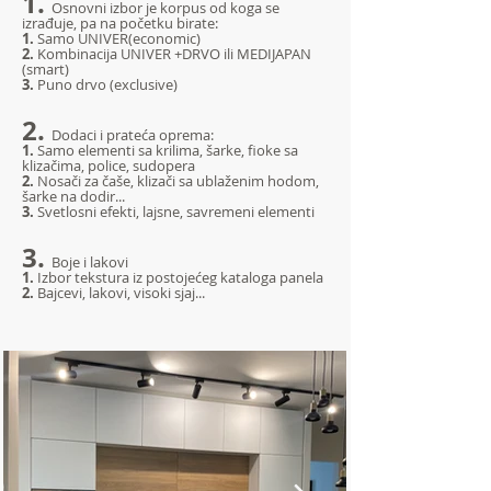
1.
Osnovni izbor je korpus od koga se
izrađuje, pa na početku birate:
1.
Samo UNIVER(economic)
2.
Kombinacija UNIVER +DRVO ili MEDIJAPAN
(smart)
3.
Puno drvo (exclusive)
2.
Dodaci i prateća oprema:
1.
Samo elementi sa krilima, šarke, fioke sa
klizačima, police, sudopera
2.
Nosači za čaše, klizači sa ublaženim hodom,
šarke na dodir...
3.
Svetlosni efekti, lajsne, savremeni elementi
3.
Boje i lakovi
1.
Izbor tekstura iz postojećeg kataloga panela
2.
Bajcevi, lakovi, visoki sjaj...