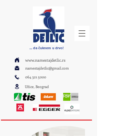
... da čuknem u drvo!
www.namestajdetlic.rs
namestajdetlic@gmail.com
064 321 5000
Užice, Beograd